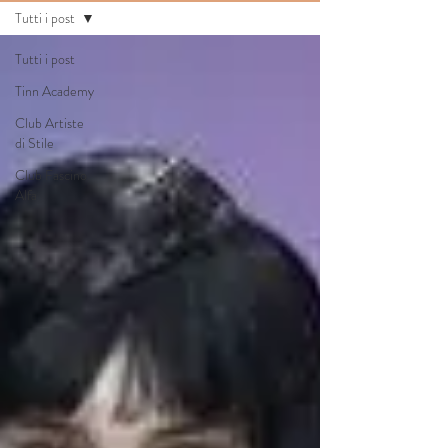
Tutti i post
Tutti i post
Tinn Academy
Club Artiste
di Stile
Club Fascino
Alfa