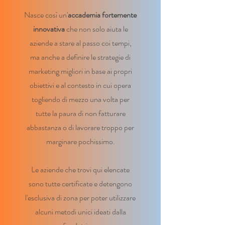
Nasce così un'
accademia fortemente
innovativa
che non solo aiuta le
aziende a stare al passo coi tempi,
ma anche a definire le strategie di
marketing migliori in base ai propri
obiettivi e al contesto in cui opera
togliendo di mezzo una volta per
tutte la paura di non fatturare
abbastanza o di lavorare troppo per
marginare pochissimo.
Le aziende che trovi qui elencate
sono tutte certificate e detengono
l'esclusiva di zona per poter utilizzare
alcuni metodi unici ideati dalla