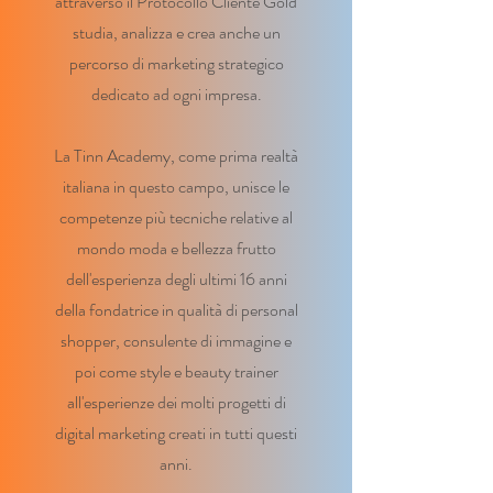
attraverso il Protocollo Cliente Gold
studia, analizza e crea anche un
percorso di marketing strategico
dedicato ad ogni impresa.
La Tinn Academy, come prima realtà
italiana in questo campo, unisce le
competenze più tecniche relative al
mondo moda e bellezza frutto
dell'esperienza degli ultimi 16 anni
della fondatrice in qualità di personal
shopper, consulente di immagine e
poi come style e beauty trainer
all'esperienze dei molti progetti di
digital marketing creati in tutti questi
anni.