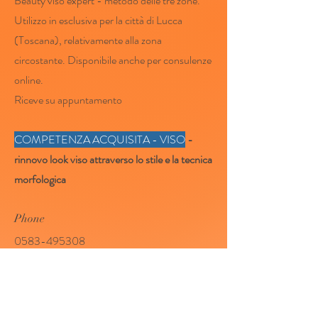
Beauty viso expert - metodo delle tre zone.
Utilizzo in esclusiva per la città di Lucca
(Toscana), relativamente alla zona
circostante. Disponibile anche per consulenze
online.
Riceve su appuntamento
COMPETENZA ACQUISITA - VISO
-
rinnovo look viso attraverso lo stile e la tecnica
morfologica
Phone
0583-495308
Email
beautyfratime@gmail.com