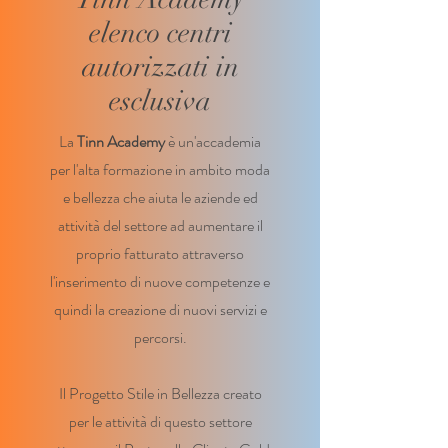
elenco centri
autorizzati in
esclusiva
La
Tinn Academy
è un'accademia
per l'alta formazione in ambito moda
e bellezza che aiuta le aziende ed
attività del settore ad aumentare il
proprio fatturato attraverso
l'inserimento di nuove competenze e
quindi la creazione di nuovi servizi e
percorsi.
Il Progetto Stile in Bellezza creato
per le attività di questo settore