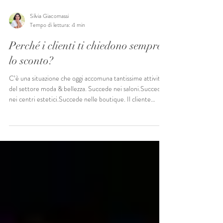
Silvia Giacomassi
Tempo di lettura: 4 min
Perché i clienti ti chiedono sempre
lo sconto?
C’è una situazione che oggi accomuna tantissime attività
del settore moda & bellezza. Succede nei saloni.Succede
nei centri estetici.Succede nelle boutique. Il cliente
entra, ascolta il preventivo… e quasi automaticamente
cerca di capire: “C’è uno sconto?”“Non puoi farmi un
prezzo migliore?”“La mia amica spende meno.”“Ci penso.”