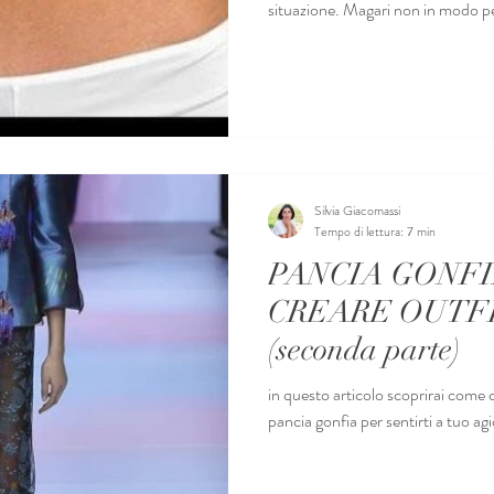
situazione. Magari non in modo pe
Silvia Giacomassi
Tempo di lettura: 7 min
PANCIA GONFI
CREARE OUTF
(seconda parte)
in questo articolo scoprirai come cr
pancia gonfia per sentirti a tuo ag