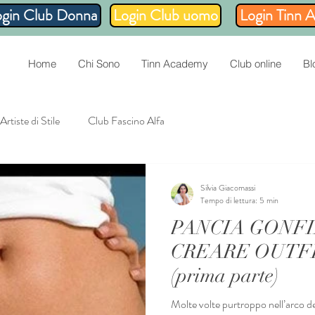
ogin Club Donna
Login Club uomo
Login Tinn 
Home
Chi Sono
Tinn Academy
Club online
Bl
Artiste di Stile
Club Fascino Alfa
Silvia Giacomassi
Tempo di lettura: 5 min
PANCIA GONFI
CREARE OUTF
(prima parte)
Molte volte purtroppo nell’arco dell