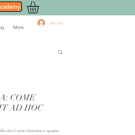
Academy
Accedi
og
More
A: COME
IT AD HOC
a vita ti sarai ritrovata in questa