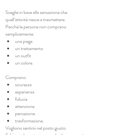
Sceglie in base alla sensazione che 
quell’attività riesce a trasmettere.
Perché le persone non comprano 
semplicemente:
una piega
un trattamento
un outfit
un colore.
Comprano:
sicurezza
esperienza
fiducia
attenzione
percezione
trasformazione.
Vogliono sentirsi nel posto giusto.