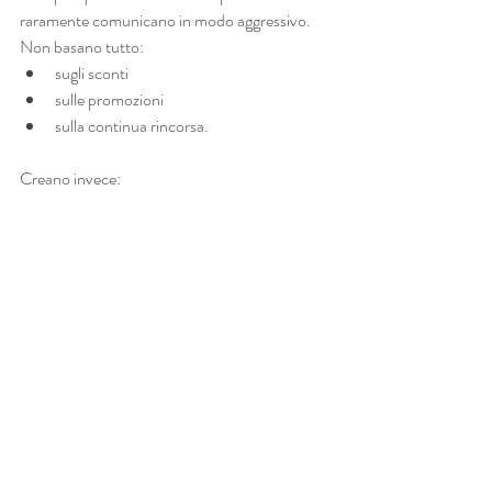
raramente comunicano in modo aggressivo.
Non basano tutto:
sugli sconti
sulle promozioni
sulla continua rincorsa.
Creano invece:
attrazione.
Perché quando un brand riesce a creare una 
percezione forte e coerente:il cliente smette 
lentamente di confrontarlo con tutti gli altri.
Negli ultimi anni il mercato è cambiato 
profondamente.
Ci saranno sempre più:
AI
contenuti automatici
strategie copia-incolla