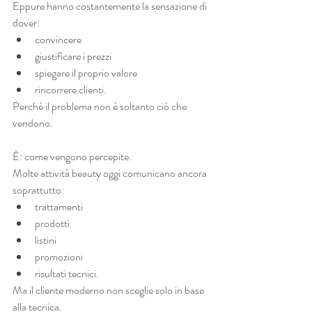
Eppure hanno costantemente la sensazione di 
dover:
convincere
giustificare i prezzi
spiegare il proprio valore
rincorrere clienti.
Perché il problema non è soltanto ciò che 
vendono.
È: come vengono percepite.
Molte attività beauty oggi comunicano ancora 
soprattutto:
trattamenti
prodotti
listini
promozioni
risultati tecnici.
Ma il cliente moderno non sceglie solo in base 
alla tecnica.