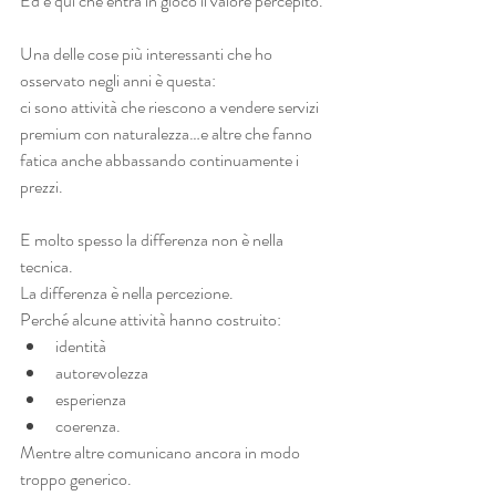
Ed è qui che entra in gioco il valore percepito.
Una delle cose più interessanti che ho 
osservato negli anni è questa:
ci sono attività che riescono a vendere servizi 
premium con naturalezza…e altre che fanno 
fatica anche abbassando continuamente i 
prezzi.
E molto spesso la differenza non è nella 
tecnica.
La differenza è nella percezione.
Perché alcune attività hanno costruito:
identità
autorevolezza
esperienza
coerenza.
Mentre altre comunicano ancora in modo 
troppo generico.