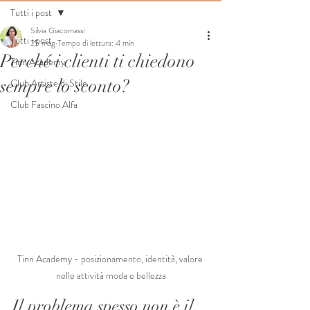
Tutti i post
Silvia Giacomassi
Tutti i post
25 mag
Tempo di lettura: 4 min
Perché i clienti ti chiedono
Tinn Academy
sempre lo sconto?
Club Artiste di Stile
Club Fascino Alfa
Tinn Academy - posizionamento, identità, valore 
nelle attività moda e bellezza
Il problema spesso non è il 